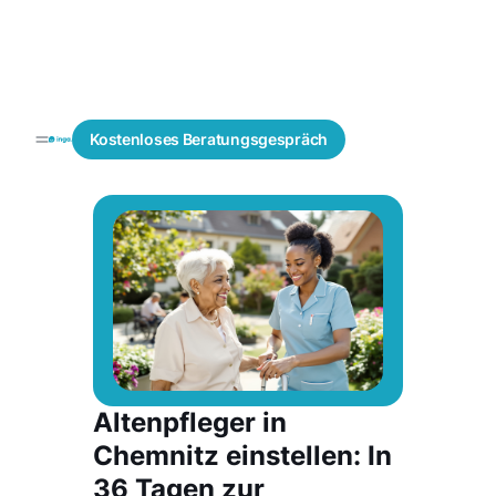
Fachkräfte
Schnelle
Blogs
Kostenloses
Beratungsgespräch
finden
Besetzung
Altenpfleger in
Chemnitz einstellen: In
36 Tagen zur