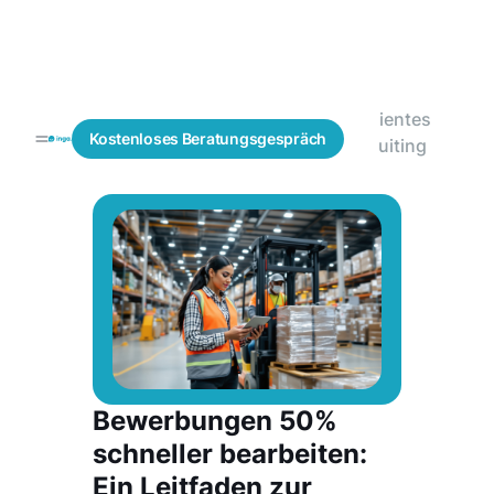
Effizientes
Blogs
Personalbeschaffung
Kostenloses
Beratungsgespräch
Recruiting
Bewerbungen 50%
schneller bearbeiten:
Ein Leitfaden zur