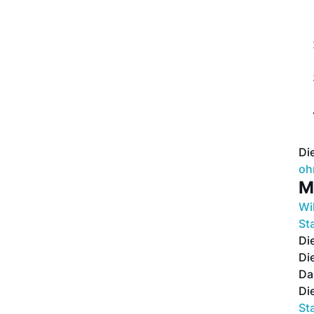
Di
oh
M
Wi
Sta
Di
Di
D
Di
Sta