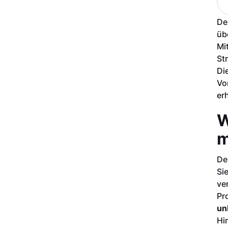
De
üb
Mi
St
Di
Vo
er
W
m
De
Si
ve
Pr
un
Hi