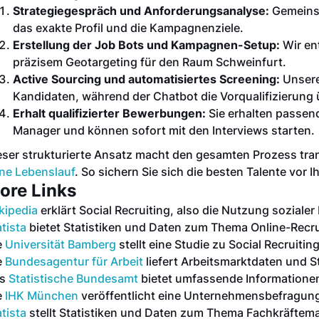
Strategiegespräch und Anforderungsanalyse:
Gemeinsa
das exakte Profil und die Kampagnenziele.
Erstellung der Job Bots und Kampagnen-Setup:
Wir en
präzisem Geotargeting für den Raum Schweinfurt.
Active Sourcing und automatisiertes Screening:
Unsere
Kandidaten, während der Chatbot die Vorqualifizierung
Erhalt qualifizierter Bewerbungen:
Sie erhalten passend
Manager und können sofort mit den Interviews starten.
eser strukturierte Ansatz macht den gesamten Prozess tran
ne Lebenslauf
. So sichern Sie sich die besten Talente vor 
ore Links
kipedia
erklärt Social Recruiting, also die Nutzung soziale
tista
bietet Statistiken und Daten zum Thema Online-Recru
e
Universität Bamberg
stellt eine Studie zu Social Recruiti
e
Bundesagentur für Arbeit
liefert Arbeitsmarktdaten und St
as
Statistische Bundesamt
bietet umfassende Informationen
e
IHK München
veröffentlicht eine Unternehmensbefragung
tista
stellt Statistiken und Daten zum Thema Fachkräftema