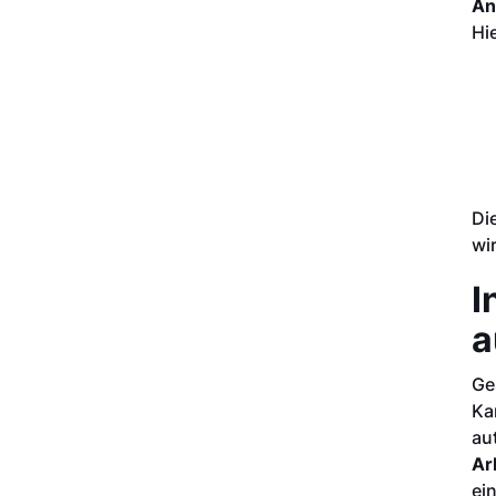
An
Hi
Di
wi
I
a
Ge
Ka
au
Ar
ei