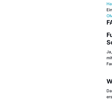
Ha
Ei
O
F
F
S
Ja
mi
Fa
W
Da
er