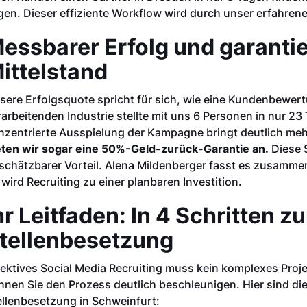
gen. Dieser effiziente Workflow wird durch unser erfahren
essbarer Erfolg und garantie
ittelstand
sere Erfolgsquote spricht für sich, wie eine Kundenbewert
rarbeitenden Industrie stellte mit uns 6 Personen in nur 23 
nzentrierte Ausspielung der Kampagne bringt deutlich me
eten wir sogar eine 50%-Geld-zurück-Garantie an.
Diese S
schätzbarer Vorteil. Alena Mildenberger fasst es zusammen: 
 wird Recruiting zu einer planbaren Investition.
hr Leitfaden: In 4 Schritten z
tellenbesetzung
fektives Social Media Recruiting muss kein komplexes Projek
nnen Sie den Prozess deutlich beschleunigen. Hier sind die 
ellenbesetzung in Schweinfurt: