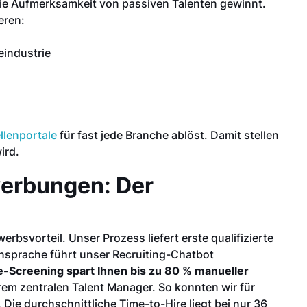
ie Aufmerksamkeit von passiven Talenten gewinnt.
eren:
eindustrie
ellenportale
für fast jede Branche ablöst. Damit stellen
ird.
werbungen: Der
rbsvorteil. Unser Prozess liefert erste qualifizierte
Ansprache führt unser Recruiting-Chatbot
e-Screening spart Ihnen bis zu 80 % manueller
hrem zentralen Talent Manager. So konnten wir für
Die durchschnittliche Time-to-Hire liegt bei nur 36