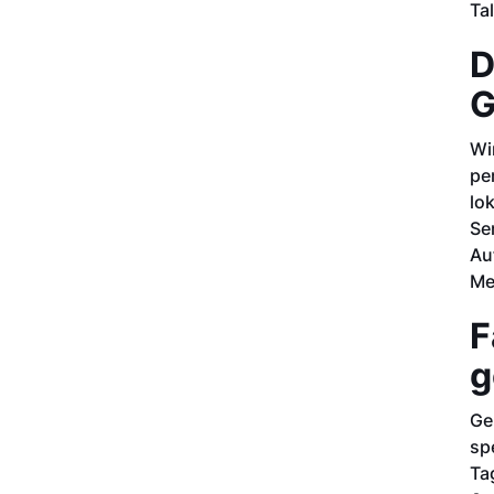
Ta
D
G
Wi
pe
lo
Se
Au
Me
F
g
Ge
sp
Ta