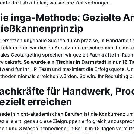
lente dort abzuholen, wo sie ihre Zeit verbringen.
ie inga-Methode: Gezielte A
ießkannenprinzip
r ersetzen ungenaue Suchen durch präzise, in Handarbeit e
rfektionieren wir diesen Ansatz und erreichen damit eine 
kales Geotargeting sprechen wir gezielt Fachkräfte im Ra
rvicekraft.
So wurde ein Tischler in Darmstadt in nur 16 
fwand für Ihr HR-Team und maximiert die Erfolgsquote. Uns
thoden niemals erreichen würden. So wird Ihr Recruiting pl
achkräfte für Handwerk, Pro
ezielt erreichen
rade in nicht-akademischen Berufen ist die Konkurrenz um
ezialisiert, genau diese Zielgruppen erfolgreich anzusprec
gen und 3 Maschinenbediener in Berlin in 15 Tagen vermitte