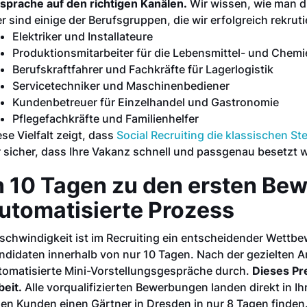
sprache auf den richtigen Kanälen.
Wir wissen, wie man d
er sind einige der Berufsgruppen, die wir erfolgreich rekruti
Elektriker und Installateure
Produktionsmitarbeiter für die Lebensmittel- und Chemi
Berufskraftfahrer und Fachkräfte für Lagerlogistik
Servicetechniker und Maschinenbediener
Kundenbetreuer für Einzelhandel und Gastronomie
Pflegefachkräfte und Familienhelfer
ese Vielfalt zeigt, dass
Social Recruiting die klassischen St
r sicher, dass Ihre Vakanz schnell und passgenau besetzt w
n 10 Tagen zu den ersten Be
utomatisierte Prozess
schwindigkeit ist im Recruiting ein entscheidender Wettbewe
ndidaten innerhalb von nur 10 Tagen. Nach der gezielten 
tomatisierte Mini-Vorstellungsgespräche durch.
Dieses Pr
beit.
Alle vorqualifizierten Bewerbungen landen direkt in I
nen Kunden einen Gärtner in Dresden in nur 8 Tagen finden. 