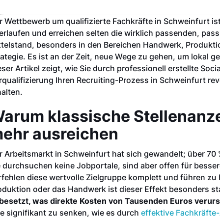
r Wettbewerb um qualifizierte Fachkräfte in Schweinfurt ist 
erlaufen und erreichen selten die wirklich passenden, pa
ttelstand, besonders in den Bereichen Handwerk, Produktio
rategie. Es ist an der Zeit, neue Wege zu gehen, um lokal ge
eser Artikel zeigt, wie Sie durch professionell erstellte S
rqualifizierung Ihren Recruiting-Prozess in Schweinfurt re
halten.
arum klassische Stellenanze
ehr ausreichen
r Arbeitsmarkt in Schweinfurt hat sich gewandelt; über 70
e durchsuchen keine Jobportale, sind aber offen für bess
rfehlen diese wertvolle Zielgruppe komplett und führen zu
oduktion oder das Handwerk ist dieser Effekt besonders st
besetzt, was direkte Kosten von Tausenden Euros verurs
re signifikant zu senken, wie es durch
effektive Fachkräfte