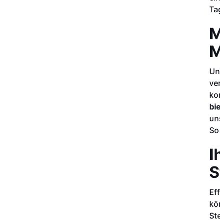
Ta
M
M
Un
ve
ko
bi
un
So
I
S
Ef
kö
St