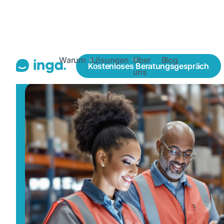
Blogs
Recruiting Lösungen
Social Recruiting
Warum
Lösungen
Über
Blog
Kostenloses
Beratungsgespräch
uns