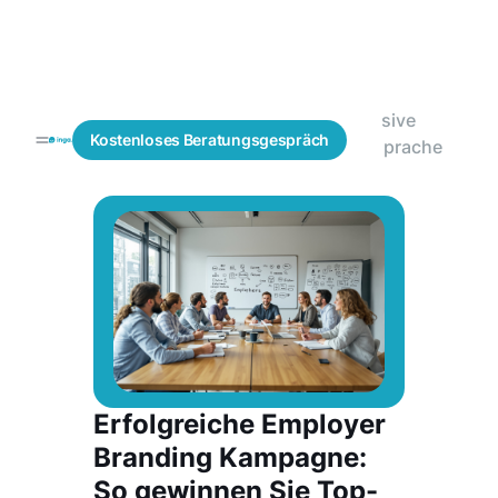
Passive
Blogs
Mitarbeitergewinnung
Kostenloses
Beratungsgespräch
Ansprache
Erfolgreiche Employer
Branding Kampagne:
So gewinnen Sie Top-