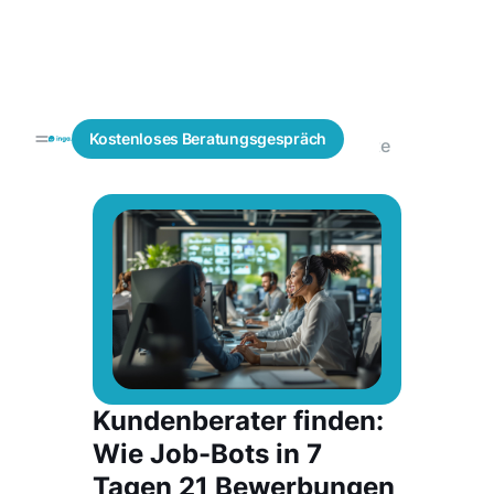
Fachkräfte
IT
Blogs
Kostenloses
Beratungsgespräch
finden
Fachkräfte
Kundenberater finden:
Wie Job-Bots in 7
Tagen 21 Bewerbungen