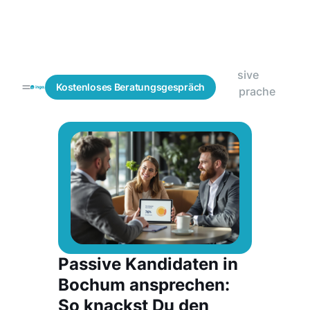
Passive
Blogs
Mitarbeitergewinnung
Kostenloses
Beratungsgespräch
Ansprache
Passive Kandidaten in
Bochum ansprechen:
So knackst Du den