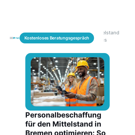
Mittelstand
Blogs
Personalbeschaffung
Kostenloses
Beratungsgespräch
Fokus
Personalbeschaffung
für den Mittelstand in
Bremen optimieren: So