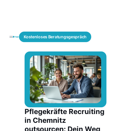
Fachkräfte
Active
Blogs
Kostenloses
Beratungsgespräch
finden
Sourcing
Pflegekräfte Recruiting
in Chemnitz
outsourcen: Dein Weg