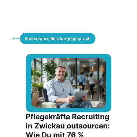
Fachkräfte
Active
Blogs
Kostenloses
Beratungsgespräch
finden
Sourcing
Pflegekräfte Recruiting
in Zwickau outsourcen:
Wie Du mit 76 %