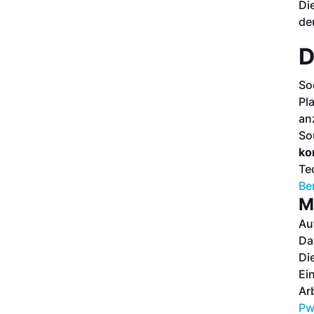
Di
de
D
So
Pl
an
So
ko
Te
Be
M
Au
D
Di
Ei
Ar
P