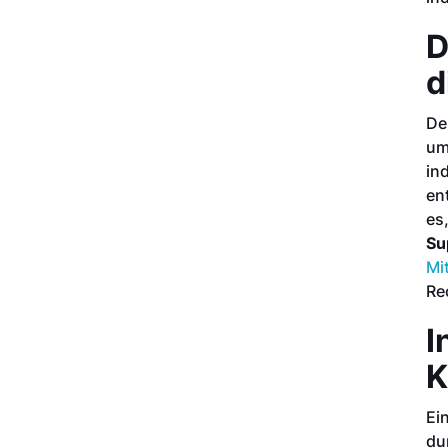
D
d
De
um
in
en
es
Su
Mi
Re
I
K
Ei
du