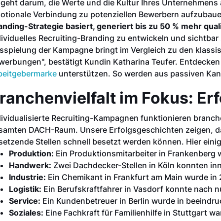
 geht darum, die Werte und die Kultur Ihres Unternehmens
otionale Verbindung zu potenziellen Bewerbern aufzubau
anding-Strategie basiert, generiert bis zu 50 % mehr qua
dividuelles Recruiting-Branding zu entwickeln und sichtbar
sspielung der Kampagne bringt im Vergleich zu den klassi
werbungen", bestätigt Kundin Katharina Teufer. Entdecken 
beitgebermarke
unterstützen. So werden aus passiven Kan
ranchenvielfalt im Fokus: Erf
dividualisierte Recruiting-Kampagnen funktionieren branch
samten DACH-Raum. Unsere Erfolgsgeschichten zeigen, das
setzende Stellen schnell besetzt werden können. Hier einige 
Produktion:
Ein Produktionsmitarbeiter in Frankenberg 
Handwerk:
Zwei Dachdecker-Stellen in Köln konnten in
Industrie:
Ein Chemikant in Frankfurt am Main wurde in 2
Logistik:
Ein Berufskraftfahrer in Vasdorf konnte nach n
Service:
Ein Kundenbetreuer in Berlin wurde in beeindru
Soziales:
Eine Fachkraft für Familienhilfe in Stuttgart w