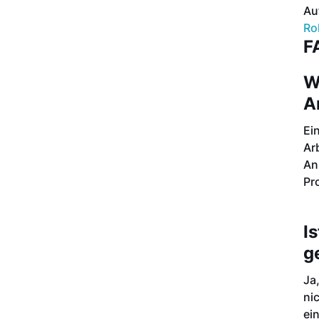
Au
Ro
F
W
A
Ei
Ar
An
Pr
I
g
Ja
ni
ei