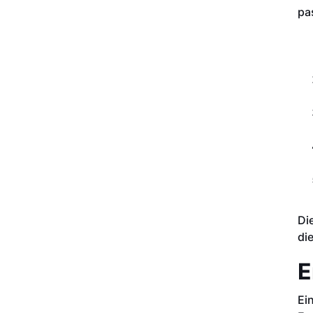
pa
Di
di
E
Ei