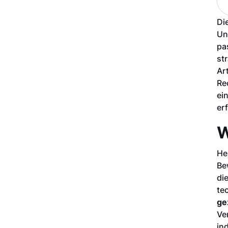
Di
Un
pa
st
Ar
Re
ei
er
W
He
Be
di
te
ge
Ve
in