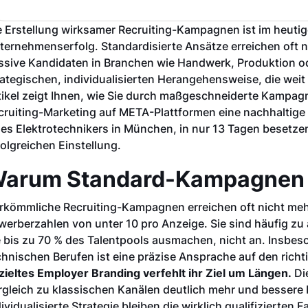
e Erstellung wirksamer Recruiting-Kampagnen ist im heuti
ternehmenserfolg. Standardisierte Ansätze erreichen oft 
ssive Kandidaten in Branchen wie Handwerk, Produktion oder
rategischen, individualisierten Herangehensweise, die weit
tikel zeigt Ihnen, wie Sie durch maßgeschneiderte Kampagn
cruiting-Marketing auf META-Plattformen eine nachhaltige
nes Elektrotechnikers in München, in nur 13 Tagen besetze
folgreichen Einstellung.
arum Standard-Kampagnen 2
rkömmliche Recruiting-Kampagnen erreichen oft nicht me
werberzahlen von unter 10 pro Anzeige. Sie sind häufig zu
e bis zu 70 % des Talentpools ausmachen, nicht an. Insbeso
chnischen Berufen ist eine präzise Ansprache auf den rich
zieltes Employer Branding verfehlt ihr Ziel um Längen.
Die
rgleich zu klassischen Kanälen deutlich mehr und bessere
dividualisierte Strategie bleiben die wirklich qualifizierten