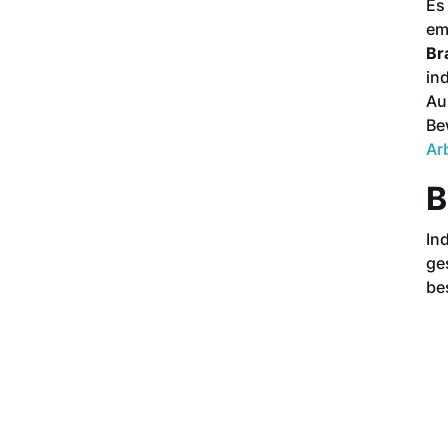
Es
em
Br
in
Au
Be
Ar
B
In
ge
be