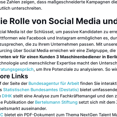
ese Zahlen zeigen, dass maßgeschneiderte Kampagnen die 
utlich unterschreiten.
ie Rolle von Social Media un
cial Media ist der Schlüssel, um passive Kandidaten zu erre
attformen wie Facebook und Instagram ermöglichen es, dur
zusprechen, die zu Ihrem Unternehmen passen. Mit unseren
urcing über Social Media erreichen wir eine Zielgruppe, die 
nnten wir für einen Kunden 3 Maschinenbediener in Berlin
chnologie und menschlicher Expertise macht den Unterschi
ratungsgespräch
, um Ihre Potenziale zu analysieren. So w
ore Links
f der Seite der
Bundesagentur für Arbeit
finden Sie interak
as
Statistischen Bundesamtes (Destatis)
bietet umfassende
e
DIHK
stellt eine Analyse zum Fachkräftemangel und den 
ne Publikation der
Bertelsmann Stiftung
setzt sich mit de
beitsmarkt auseinander.
wC
bietet ein PDF-Dokument zum Thema NextGen Talent M