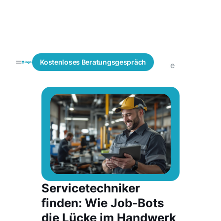
Fachkräfte
IT
Blogs
Kostenloses
Beratungsgespräch
finden
Fachkräfte
Servicetechniker
finden: Wie Job-Bots
die Lücke im Handwerk