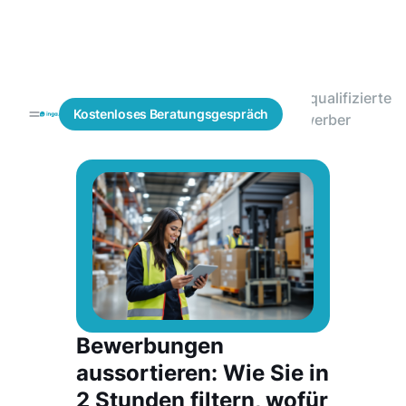
Vorqualifizierte
Blogs
Mitarbeitergewinnung
Kostenloses
Beratungsgespräch
Bewerber
Bewerbungen
aussortieren: Wie Sie in
2 Stunden filtern, wofür