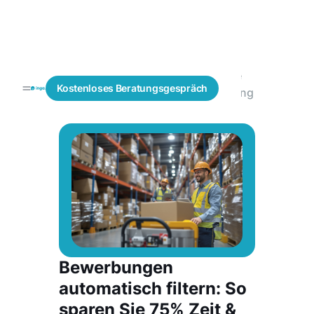
Fachkräfte
Automatisierte
Blogs
Kostenloses
Beratungsgespräch
finden
Vorqualifizierung
Bewerbungen
automatisch filtern: So
sparen Sie 75% Zeit &