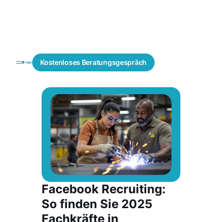
Recruiting
Social
Blogs
Kostenloses
Beratungsgespräch
Lösungen
Recruiting
Facebook Recruiting:
So finden Sie 2025
Fachkräfte in