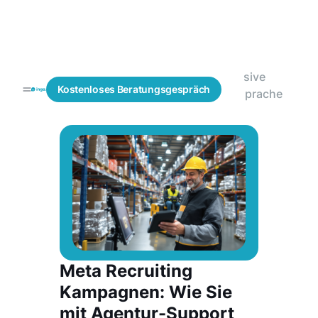
Passive
Blogs
Mitarbeitergewinnung
Kostenloses
Beratungsgespräch
Ansprache
Meta Recruiting
Kampagnen: Wie Sie
mit Agentur-Support