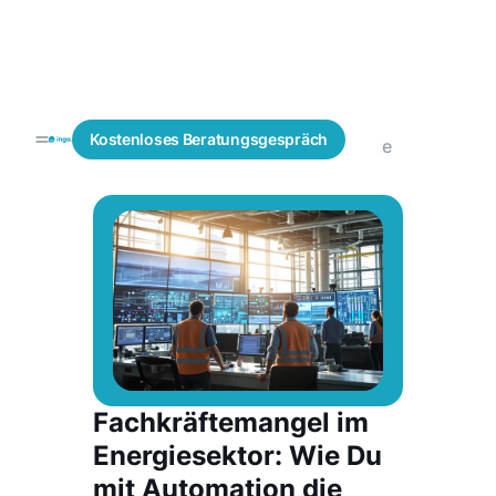
Fachkräfte
IT
Blogs
Kostenloses
Beratungsgespräch
finden
Fachkräfte
Fachkräftemangel im
Energiesektor: Wie Du
mit Automation die