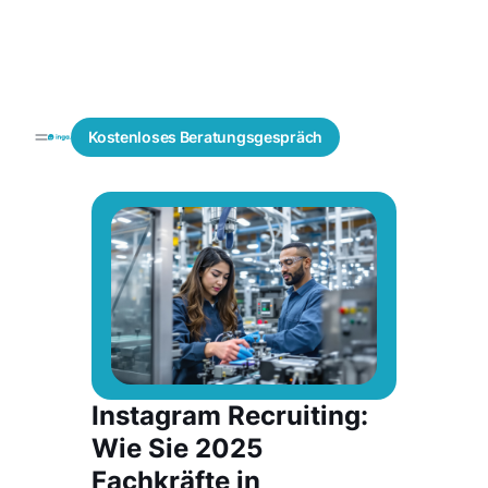
Recruiting
Social
Blogs
Kostenloses
Beratungsgespräch
Lösungen
Recruiting
Instagram Recruiting:
Wie Sie 2025
Fachkräfte in