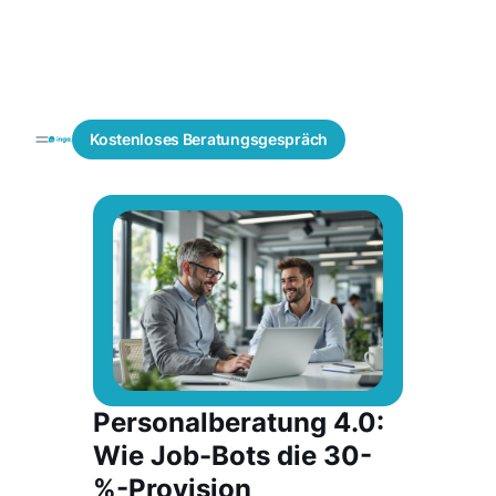
Recruiting
Recruiting
Blogs
Kostenloses
Beratungsgespräch
Lösungen
Beratung
Personalberatung 4.0:
Wie Job-Bots die 30-
%-Provision