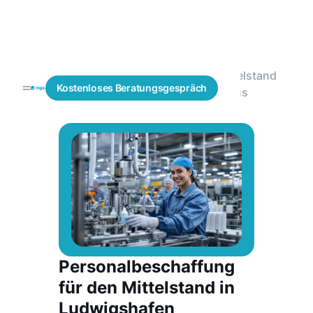
Mittelstand
Blogs
Personalbeschaffung
Kostenloses
Beratungsgespräch
Fokus
Personalbeschaffung
für den Mittelstand in
Ludwigshafen