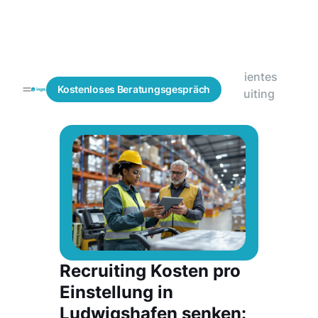
Effizientes
Blogs
Personalbeschaffung
Kostenloses
Beratungsgespräch
Recruiting
Recruiting Kosten pro
Einstellung in
Ludwigshafen senken: