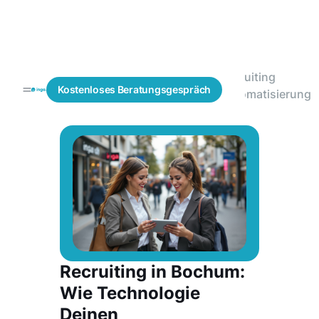
Recruiting
Blogs
Personalbeschaffung
Kostenloses
Beratungsgespräch
Automatisierung
Recruiting in Bochum:
Wie Technologie
Deinen