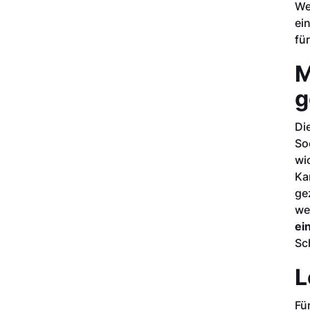
We
ei
fü
M
g
Di
So
wi
Ka
ge
we
ei
Sc
L
Fü