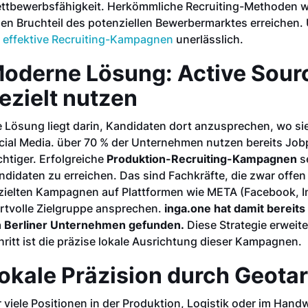
ttbewerbsfähigkeit. Herkömmliche Recruiting-Methoden wie 
nen Bruchteil des potenziellen Bewerbermarktes erreichen
r
effektive Recruiting-Kampagnen
unerlässlich.
oderne Lösung: Active Sourc
ezielt nutzen
e Lösung liegt darin, Kandidaten dort anzusprechen, wo sie
cial Media. über 70 % der Unternehmen nutzen bereits Jobp
chtiger. Erfolgreiche
Produktion-Recruiting-Kampagnen
s
ndidaten zu erreichen. Das sind Fachkräfte, die zwar offen
zielten Kampagnen auf Plattformen wie META (Facebook, 
rtvolle Zielgruppe ansprechen.
inga.one hat damit bereits
n Berliner Unternehmen gefunden.
Diese Strategie erweite
hritt ist die präzise lokale Ausrichtung dieser Kampagnen.
okale Präzision durch Geota
r viele Positionen in der Produktion, Logistik oder im Hand