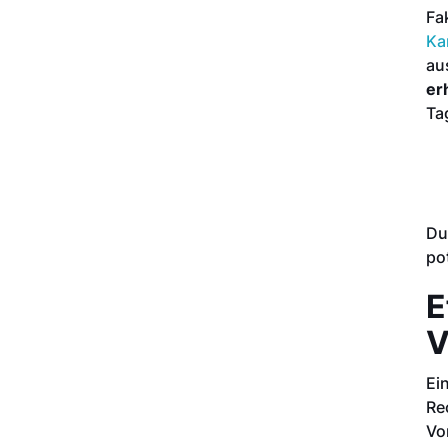
Fa
Ka
au
er
Ta
Du
po
E
V
Ei
Re
Vo