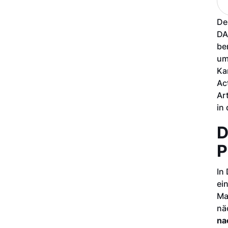
De
DA
be
um
Ka
Ac
Ar
in
D
P
In
ei
Ma
nä
na