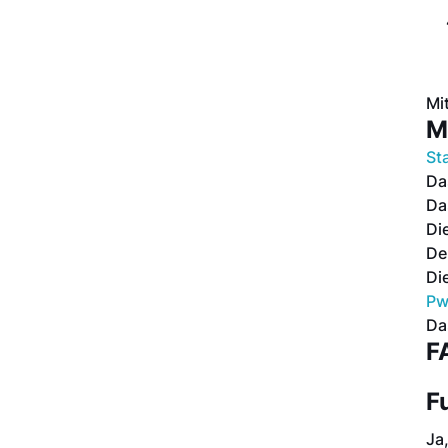
Mi
M
Sta
D
D
Di
De
Di
P
D
F
F
Ja