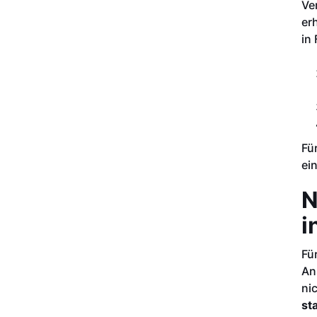
Ve
er
in
Fü
ei
N
i
Fü
An
ni
st