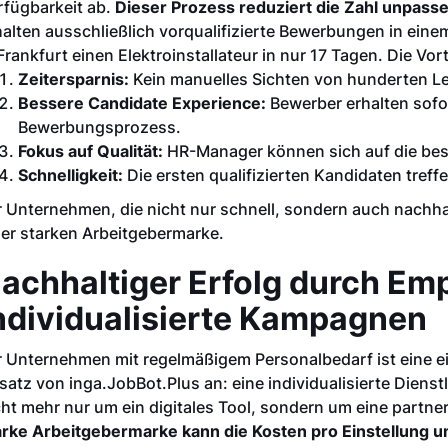
rfügbarkeit ab.
Dieser Prozess reduziert die Zahl unpas
halten ausschließlich vorqualifizierte Bewerbungen in ein
 Frankfurt einen Elektroinstallateur in nur 17 Tagen. Die Vor
Zeitersparnis:
Kein manuelles Sichten von hunderten L
Bessere Candidate Experience:
Bewerber erhalten sofo
Bewerbungsprozess.
Fokus auf Qualität:
HR-Manager können sich auf die bes
Schnelligkeit:
Die ersten qualifizierten Kandidaten treff
r Unternehmen, die nicht nur schnell, sondern auch nachha
ner starken Arbeitgebermarke.
achhaltiger Erfolg durch Em
ndividualisierte Kampagnen
r Unternehmen mit regelmäßigem Personalbedarf ist eine ei
satz von inga.JobBot.Plus an: eine individualisierte Diens
cht mehr nur um ein digitales Tool, sondern um eine partn
arke Arbeitgebermarke kann die Kosten pro Einstellung u