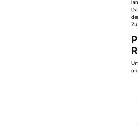
la
Da
de
Zu
P
R
Um
ori