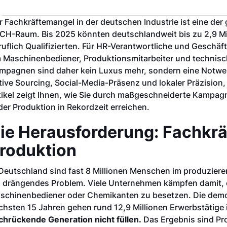
r Fachkräftemangel in der deutschen Industrie ist eine d
CH-Raum. Bis 2025 könnten deutschlandweit bis zu 2,9 Mill
ruflich Qualifizierten. Für HR-Verantwortliche und Geschä
 Maschinenbediener, Produktionsmitarbeiter und technisch
mpagnen sind daher kein Luxus mehr, sondern eine Notwend
tive Sourcing, Social-Media-Präsenz und lokaler Präzision
tikel zeigt Ihnen, wie Sie durch maßgeschneiderte Kampagne
 der Produktion in Rekordzeit erreichen.
ie Herausforderung: Fachkrä
roduktion
 Deutschland sind fast 8 Millionen Menschen im produziere
n drängendes Problem. Viele Unternehmen kämpfen damit, of
schinenbediener oder Chemikanten zu besetzen. Die demog
chsten 15 Jahren gehen rund 12,9 Millionen Erwerbstätige
chrückende Generation nicht füllen.
Das Ergebnis sind Pr