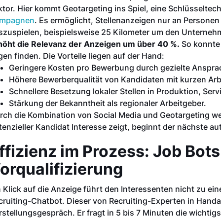
ktor. Hier kommt Geotargeting ins Spiel, eine Schlüsselte
mpagnen
. Es ermöglicht, Stellenanzeigen nur an Personen
szuspielen, beispielsweise 25 Kilometer um den Unterne
höht die Relevanz der Anzeigen um über 40 %.
So konnte 
gen finden. Die Vorteile liegen auf der Hand:
Geringere Kosten pro Bewerbung durch gezielte Anspra
Höhere Bewerberqualität von Kandidaten mit kurzen Ar
Schnellere Besetzung lokaler Stellen in Produktion, Serv
Stärkung der Bekanntheit als regionaler Arbeitgeber.
rch die Kombination von Social Media und Geotargeting w
tenzieller Kandidat Interesse zeigt, beginnt der nächste aut
ffizienz im Prozess: Job Bot
orqualifizierung
n Klick auf die Anzeige führt den Interessenten nicht zu ei
cruiting-Chatbot. Dieser von Recruiting-Experten in Handarb
rstellungsgespräch. Er fragt in 5 bis 7 Minuten die wichtigs