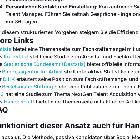
Persönlicher Kontakt und Einstellung:
Konzentrieren Sie 
Talent Manager. Führen Sie zeitnah Gespräche - inga.one
nur 36 Tagen.
t diesem strukturierten Vorgehen steigern Sie die Effizienz 
ore Links
tista
bietet eine Themenseite zum Fachkräftemangel mit u
as
Ifo Institut
stellt eine Studie zum Arbeits- und Fachkräft
as
Statistische Bundesamt (Destatis)
bietet offizielle Info
e
Bundesagentur für Arbeit
stellt interaktive Statistiken z
r
DIHK
erläutert seine Position zum Fachkräftemangel un
e
Bertelsmann Stiftung
bietet eine Publikation zum Thema 
wC
hat eine Studie zum Thema NextGen Talent Acquisition ve
as
Handelsblatt
bietet eine Themenseite mit aktuellen Arti
AQ
unktioniert dieser Ansatz auch für Ha
, absolut. Die Methode, passive Kandidaten über Social Media