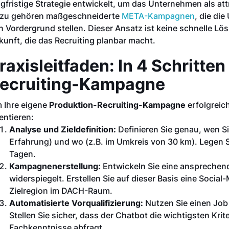
ngfristige Strategie entwickelt, um das Unternehmen als att
zu gehören maßgeschneiderte
META-Kampagnen
, die die
n Vordergrund stellen. Dieser Ansatz ist keine schnelle Lös
kunft, die das Recruiting planbar macht.
raxisleitfaden: In 4 Schritten
ecruiting-Kampagne
 Ihre eigene
Produktion-Recruiting-Kampagne
erfolgreich
entieren:
Analyse und Zieldefinition:
Definieren Sie genau, wen S
Erfahrung) und wo (z.B. im Umkreis von 30 km). Legen Sie
Tagen.
Kampagnenerstellung:
Entwickeln Sie eine ansprechend
widerspiegelt. Erstellen Sie auf dieser Basis eine Soci
Zielregion im DACH-Raum.
Automatisierte Vorqualifizierung:
Nutzen Sie einen Job 
Stellen Sie sicher, dass der Chatbot die wichtigsten Krit
Fachkenntnisse abfragt.